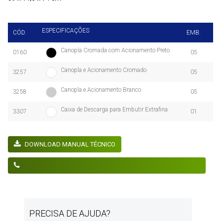
ESPECIFICAÇÕES
CÓD.
EMB.
Canopla Cromada com Acionamento Preto
0160
05
Canopla e Acionamento Cromado
3257
05
Canopla e Acionamento Branco
3258
05
Caixa de Descarga para Embutir Extrafina
3307
01
DOWNLOAD MANUAL TÉCNICO
NOTICE
: UNDEFINED INDEX: RODAPE-LABEL-VENDAS-PT IN
/HOME/CIPLA/PUBLIC_HTML/PG/PRODUTOS.PHP
ON LINE
PRECISA DE AJUDA?
240