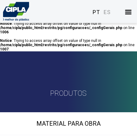
Notice
: Trying to access array offset on value of type null in
/home/cipla/public_html/restrito/pg/configuracoes/_configGerais.php
on line
PT
ES
1005
Notice
: Trying to access array offset on value of type null in
/home/cipla/public_html/restrito/pg/configuracoes/_configGerais.php
on line
1006
Notice
: Trying to access array offset on value of type null in
/home/cipla/public_html/restrito/pg/configuracoes/_configGerais.php
on line
1007
PRODUTOS
MATERIAL PARA OBRA